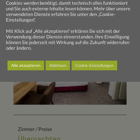
Cookies werden benötigt, damit technisch alles funktioniert
und Sie auch externe Inhalte lesen können. Mehr über unsere
verwendeten Dienste erfahren Sie unter den „Cookie-
Einstellungen“.
Mit Klick auf „Alle akzeptieren“ erklären Sie sich mit der
Verwendung dieser Dienste einverstanden. Ihre Einwilligung
können Sie jederzeit mit Wirkung auf die Zukunft widerrufen
oder ändern.
Alle akzeptieren
Ablehnen
Cookie-Einstellungen
Zimmer / Preise
Übernachten