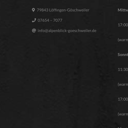
79843 Löffingen-Göschweiler
Mittw
07654 – 7077
17:00
info@alpenblick-goeschweiler.de
(warm
Sonnt
11:30
(warm
17:00
(warm